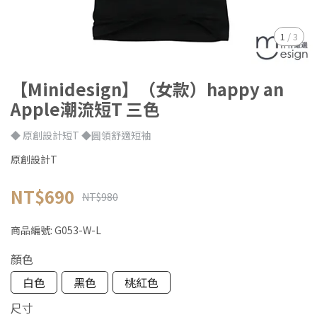
1
/
3
【Minidesign】（女款）happy an
Apple潮流短T 三色
◆ 原創設計短T ◆圓領舒適短袖
原創設計T
NT$690
NT$980
商品編號:
G053-W-L
顏色
白色
黑色
桃紅色
尺寸