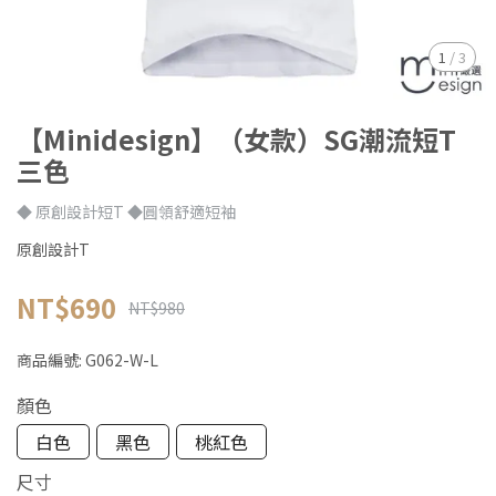
1
/
3
【Minidesign】（女款）SG潮流短T
三色
◆ 原創設計短T ◆圓領舒適短袖
原創設計T
NT$690
NT$980
商品編號:
G062-W-L
顏色
白色
黑色
桃紅色
尺寸