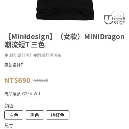
1
/
3
【Minidesign】（女款）MINIDragon
潮流短T 三色
◆ 原創設計短T ◆圓領舒適短袖
原創設計T
NT$690
NT$980
商品編號:
G384-W-L
顏色
白色
黑色
桃紅色
尺寸