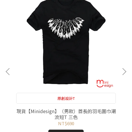
原創設計T
U潮
現貨【Minidesign】（男款）酋長的羽毛圍巾潮
現
流短T 三色
NT$690