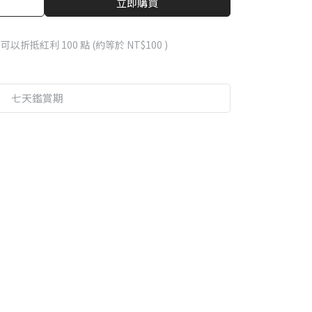
立即購買
 」可以折抵紅利
100
點 (約等於
NT$100
)
七天鑑賞期