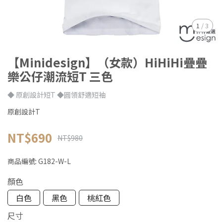
1
/
3
【Minidesign】（女款）HiHiHi疊疊
樂公仔潮流短T 三色
◆ 原創設計短T ◆圓領舒適短袖
原創設計T
NT$690
NT$980
商品編號:
G182-W-L
顏色
白色
黑色
桃紅色
尺寸