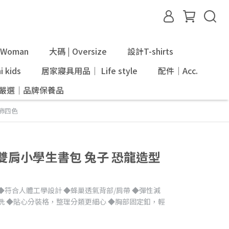
Woman
大碼 | Oversize
設計T-shirts
 kids
居家寢具用品｜ Life style
配件｜Acc.
ni嚴選｜品牌保養品
吊飾四色
脊雙肩小學生書包 兔子 恐龍造型
◆符合人體工學設計 ◆蜂巢透氣背部/肩帶 ◆彈性減
洗 ◆貼心分裝格，整理分類更細心 ◆胸部固定釦，輕