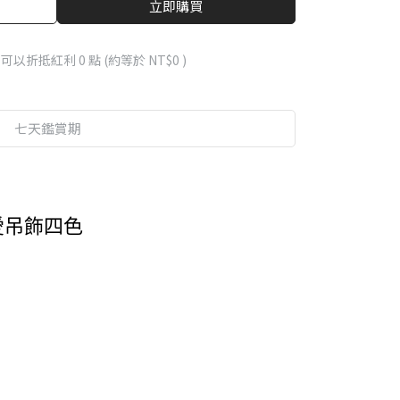
立即購買
 」可以折抵紅利
0
點 (約等於
NT$0
)
七天鑑賞期
愛吊飾四色