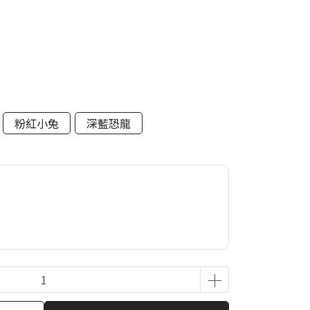
粉紅小兔
深藍恐龍