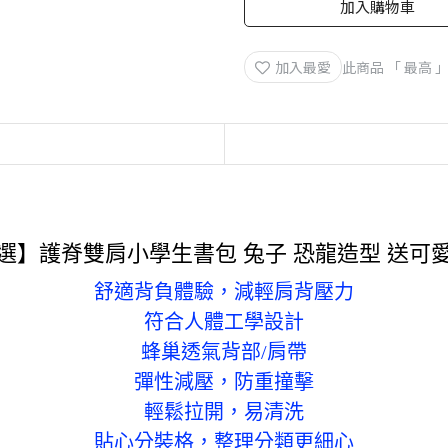
加入購物車
加入最愛
此商品 「 最高
嚴選】
護脊雙肩小學生書包 兔子 恐龍造型 送可
舒適背負體驗，減輕肩背壓力
符合人體工學設計
蜂巢透氣背部/肩帶
彈性減壓，防重撞擊
輕鬆拉開，易清洗
貼心分裝格，整理分類更細心