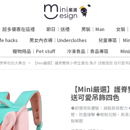
超多優惠在這裡
節日｜送禮
男裝｜Man
女裝｜
e hacks
男女內衣褲｜Underclothes
兒童專區｜ Mini
』
寵物用品｜Pet stuff
冷凍食品｜食品專區
Mi
學季包包大集合
【Mini嚴選】護脊雙肩小學生書包 兔子 恐龍造型 送可愛
【Mini嚴選】護
送可愛吊飾四色
◆舒適背負體驗，減輕肩背壓力 
壓，防重撞擊 ◆輕鬆拉開，易清
鬆解壓