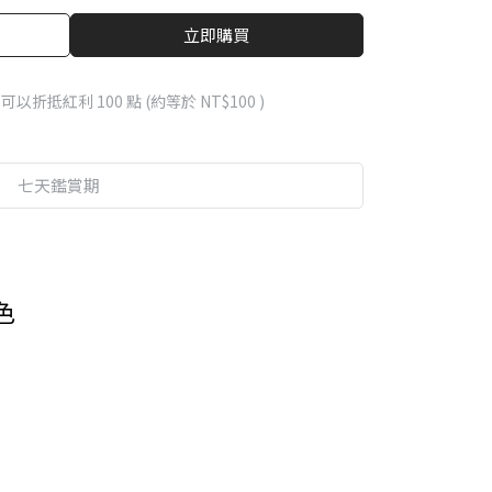
立即購買
 」可以折抵紅利
100
點 (約等於
NT$100
)
七天鑑賞期
色