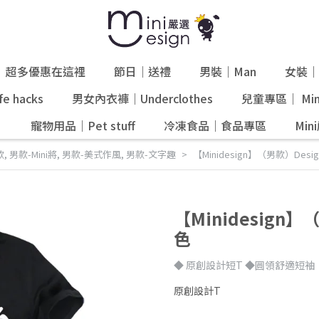
超多優惠在這裡
節日｜送禮
男裝｜Man
女裝｜
e hacks
男女內衣褲｜Underclothes
兒童專區｜ Mini
』
寵物用品｜Pet stuff
冷凍食品｜食品專區
Mi
款
,
男款-Mini將
,
男款-美式作風
,
男款-文字趣
【Minidesign】（男款）Des
【Minidesign
色
◆ 原創設計短T ◆圓領舒適短袖
原創設計T