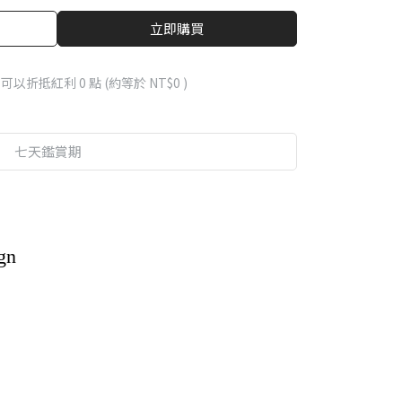
立即購買
 」可以折抵紅利
0
點 (約等於
NT$0
)
七天鑑賞期
gn