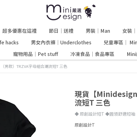
超多優惠在這裡
節日｜送禮
男裝｜Man
女裝｜
e hacks
男女內衣褲｜Underclothes
兒童專區｜ Mini
』
寵物用品｜Pet stuff
冷凍食品｜食品專區
Mi
gn】（男款）TRZVA字母組合潮流短T 三色
現貨【Minides
流短T 三色
◆ 原創設計短T ◆圓領舒適短袖
原創設計T