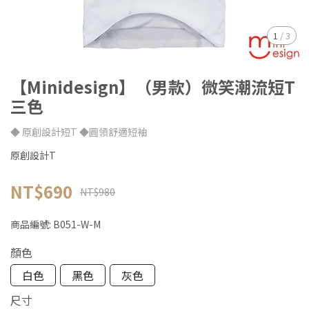
1
/
3
【Minidesign】（男款）微笑潮流短T
三色
◆ 原創設計短T ◆圓領舒適短袖
原創設計T
NT$690
NT$980
商品編號:
B051-W-M
顏色
白色
黑色
灰色
尺寸