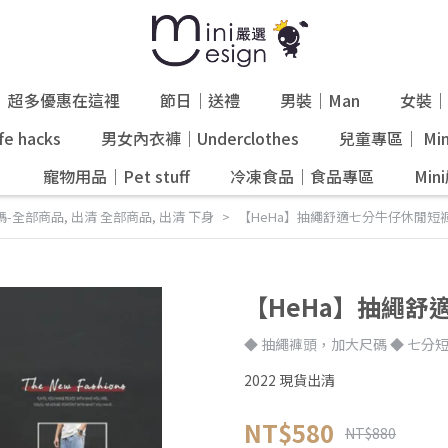
超多優惠在這裡
節日｜送禮
男裝｜Man
女裝｜
e hacks
男女內衣褲｜Underclothes
兒童專區｜ Mini
』
寵物用品｜Pet stuff
冷凍食品｜食品專區
Mi
碼-全部商品
,
出清 全部商品
,
出清 下身
【HeHa】抽繩舒適七分牛仔休閒短褲
【HeHa】抽繩舒
◆ 抽繩褲頭，加大尺碼 ◆ 七分
2022 現貨出清
NT$580
NT$880