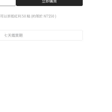
立即購買
 」可以折抵紅利
50
點 (約等於
NT$50
)
七天鑑賞期