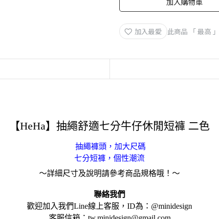
加入購物車
加入最愛
此商品 「 最高
【HeHa】抽繩舒適七分牛仔休閒短褲 二色
抽繩褲頭，加大尺碼
七分短褲，個性潮流
～詳細尺寸及說明請參考商品規格哦！～
聯絡我們
歡迎加入我們Line線上客服，ID為：@minidesign
客服信箱：tw.minidesign@gmail.com