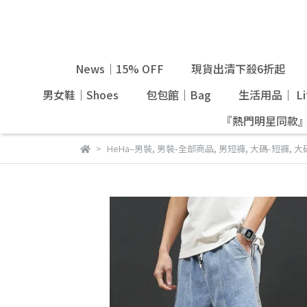
News｜15% OFF
現貨出清下殺6折起
男女鞋｜Shoes
包包館｜Bag
生活用品｜ Lif
『熱門明星同款
HeHa–男裝
,
男裝-全部商品
,
男短褲
,
大碼-短褲
,
大