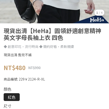
1
/
4
現貨出清【HeHa】圓領舒適創意精神
英文字母長袖上衣 四色
◆ 創意印花，流行時尚 ◆ 簡約好看，柔軟親膚
現貨出清 售完不補
NT$480
NT$990
商品編號:
229￥2124-R-XL
顏色
紅色
尺寸