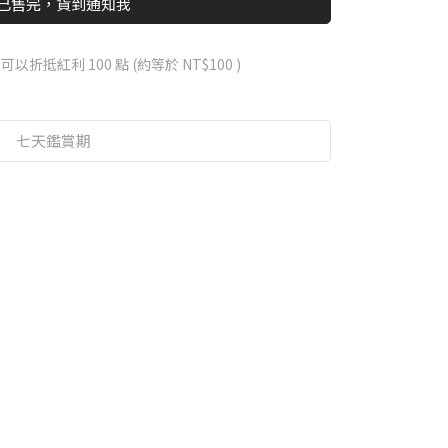
已售完，貨到通知我
 」可以折抵紅利
100
點 (約等於
NT$100
)
七天鑑賞期