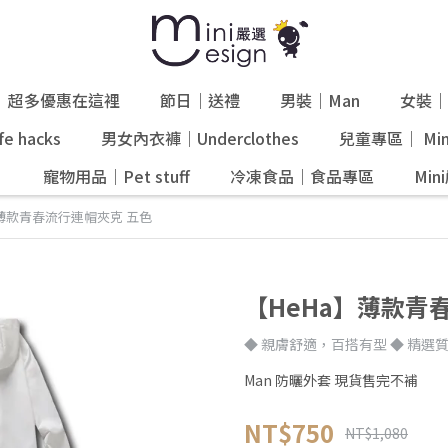
超多優惠在這裡
節日｜送禮
男裝｜Man
女裝｜
e hacks
男女內衣褲｜Underclothes
兒童專區｜ Mini
』
寵物用品｜Pet stuff
冷凍食品｜食品專區
Mi
】薄款青春流行連帽夾克 五色
【HeHa】薄款青
◆ 親膚舒適，百搭有型 ◆ 精選
Man 防曬外套 現貨售完不補
NT$750
NT$1,080