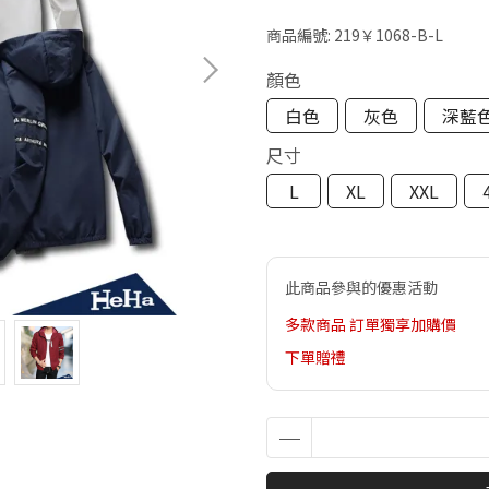
商品編號:
219￥1068-B-L
顏色
白色
灰色
深藍
尺寸
L
XL
XXL
此商品參與的優惠活動
多款商品 訂單獨享加購價
下單贈禮