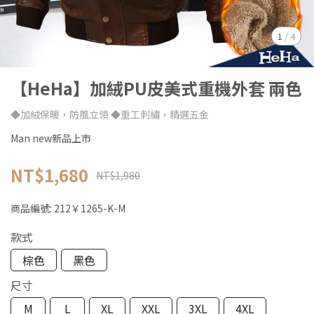
1
/
4
【HeHa】加絨PU皮美式重機外套 兩色
◆加絨保暖，防風立領 ◆重工刺繡，精選五金
Man new新品上市
NT$1,680
NT$1,980
商品編號:
212￥1265-K-M
款式
棕色
黑色
尺寸
M
L
XL
XXL
3XL
4XL