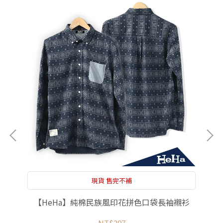
現貨 售完不補
三色
【HeHa】純棉民族風印花拼色口袋長袖襯衫
NT$297