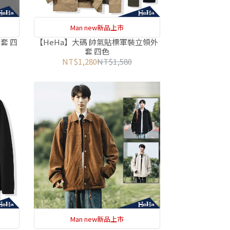
Man new新品上市
套 四
【HeHa】大碼 帥氣貼標軍裝立領外
套 四色
NT$1,280
NT$1,580
Man new新品上市