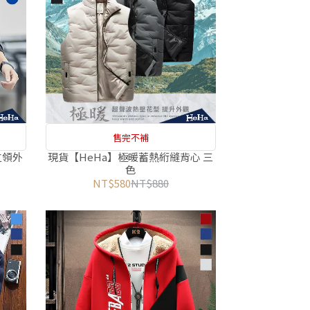
售完不補
立領外
現貨【HeHa】極暖蓄熱絎縫背心 三
色
NT$580
NT$880