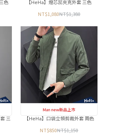
 三色
【HeHa】燈芯蕊夾克外套 三色
NT$1,080
NT$1,380
Man new新品上市
套 三
【HeHa】口袋立領剪裁外套 兩色
NT$850
NT$1,150