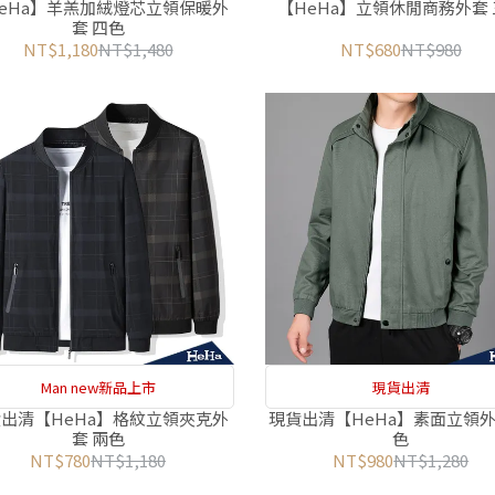
eHa】羊羔加絨燈芯立領保暖外
【HeHa】立領休閒商務外套
套 四色
NT$1,180
NT$1,480
NT$680
NT$980
Man new新品上市
現貨出清
出清【HeHa】格紋立領夾克外
現貨出清【HeHa】素面立領外
套 兩色
色
NT$780
NT$1,180
NT$980
NT$1,280