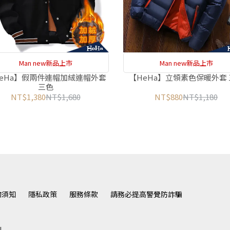
Man new新品上市
Man new新品上市
eHa】假兩件連帽加絨連帽外套
【HeHa】立領素色保暖外套
三色
NT$1,380
NT$1,680
NT$880
NT$1,180
物須知
隱私政策
服務條款
請務必提高警覺防詐騙