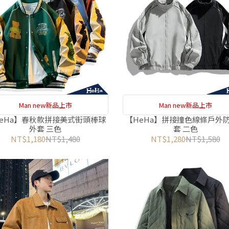
Man new新品上市
Man new新品上市
eHa】春秋款拼接美式街頭棒球
【HeHa】拼接撞色線條戶外
外套 三色
套 二色
NT$1,180
NT$1,480
NT$1,280
NT$1,580