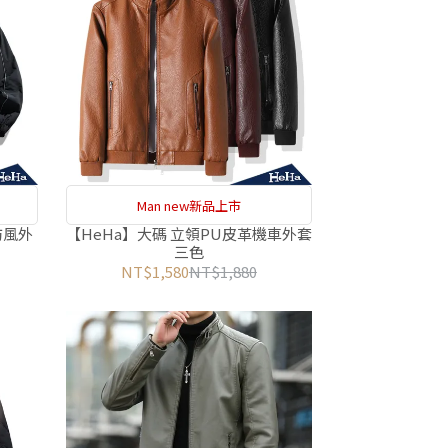
Man new新品上市
防風外
【HeHa】大碼 立領PU皮革機車外套
三色
NT$1,580
NT$1,880