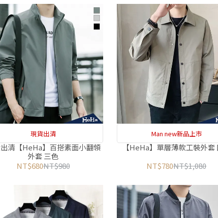
現貨出清
Man new新品上市
出清【HeHa】百搭素面小翻領
【HeHa】單層薄款工裝外套
外套 三色
NT$680
NT$980
NT$780
NT$1,080