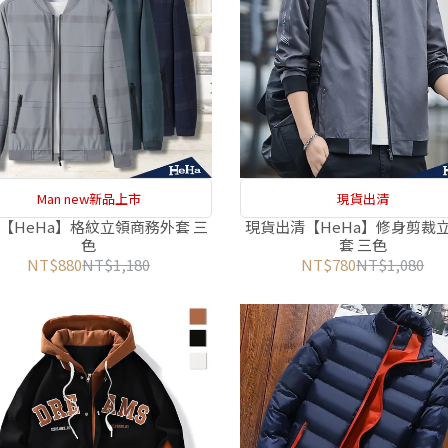
Man new新品上市
現貨出清
【HeHa】格紋立領商務外套 三
現貨出清【HeHa】修身剪裁
色
套 三色
NT$880
NT$1,180
NT$780
NT$1,080