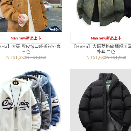
Man new新品上市
Man new新品上市
eHa】大碼 麂皮绒口袋襯衫外套
【HeHa】大碼菱格紋翻領加
三色
外套 二色
NT$1,380
NT$1,680
NT$1,680
NT$1,980