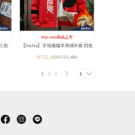
Man new新品上市
 三色
【HeHa】字母連帽羊羔絨外套 四色
NT$1,180
NT$1,480
1
2
3
1