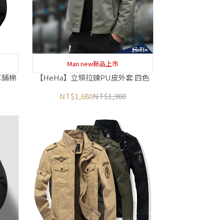
Man new新品上市
厚鋪棉
【HeHa】立領拉鍊PU皮外套 四色
NT$1,680
NT$1,980