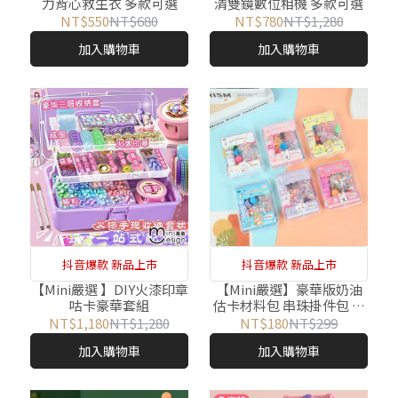
力背心救生衣 多款可選
清雙鏡數位相機 多款可選
NT$550
NT$680
NT$780
NT$1,280
加入購物車
加入購物車
抖音爆款 新品上市
抖音爆款 新品上市
【Mini嚴選 】DIY火漆印章
【Mini嚴選】豪華版奶油
咕卡豪華套組
估卡材料包 串珠掛件包 隨
機色1入
NT$1,180
NT$1,280
NT$180
NT$299
加入購物車
加入購物車