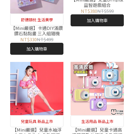
益智遊戲組合
NT$380
NT$599
舒適頸枕 生活美學
加入購物車
【Mini嚴選】卡通DIY滿鑽
鑽石黏黏畫 三入組隨機
NT$330
NT$499
加入購物車
兒童玩具 新品上市
生活用品 新品上市
【Mini嚴選】兒童水袖浮
【Mini嚴選】兒童卡通高