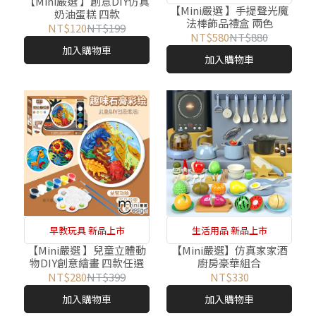
【Mini嚴選 】創意DIY仿真
【Mini嚴選 】手提聲光魔
奶油蛋糕 四款
法棒飾品禮盒 兩色
NT$120
NT$199
NT$580
NT$880
加入購物車
加入購物車
早教玩具 新品上市
生活用品 新品上市
【Mini嚴選 】兒童立體動
【Mini嚴選】仿真家家酒
物DIY創意繪畫 四款任選
廚房豪華組合
NT$280
NT$399
NT$330
加入購物車
加入購物車