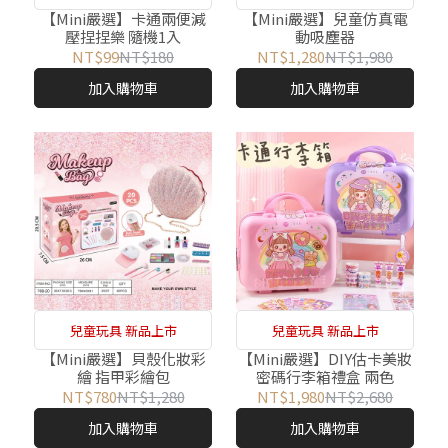
【Mini嚴選】卡通兩便減
【Mini嚴選】兒童仿真電
壓捏捏樂 隨機1入
動吸塵器
NT$99
NT$180
NT$1,280
NT$1,980
加入購物車
加入購物車
兒童玩具 新品上市
兒童玩具 新品上市
【Mini嚴選】貝殼化妝彩
【Mini嚴選】DIY估卡美妝
繪 指甲彩繪包
密碼行李箱禮盒 兩色
NT$780
NT$1,280
NT$1,980
NT$2,680
加入購物車
加入購物車