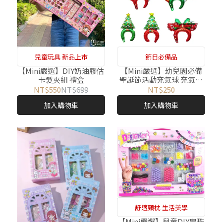
兒童玩具 新品上市
節日必備品
【Mini嚴選】DIY奶油膠估
【Mini嚴選】幼兒園必備
卡髮夾組 禮盒
聖誕節活動充氣球 充氣發
箍 隨機出貨
NT$550
NT$699
NT$250
加入購物車
加入購物車
舒適頸枕 生活美學
【Mini嚴選】兒童DIY串珠